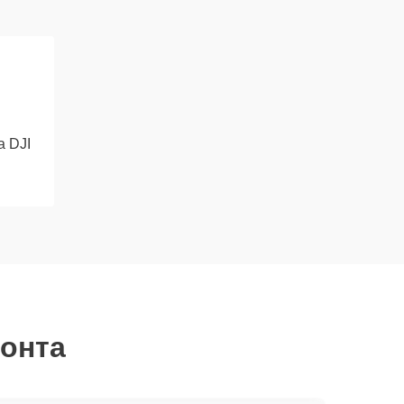
 DJI
монта