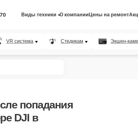
-70
Виды техники
О компании
Цены на ремонт
Ак
VR система
Стедикам
Экшен-кам
сле попадания
ре DJI в