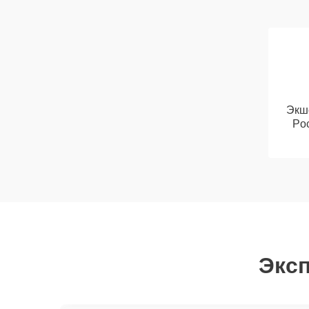
Экш
Poc
Эксп