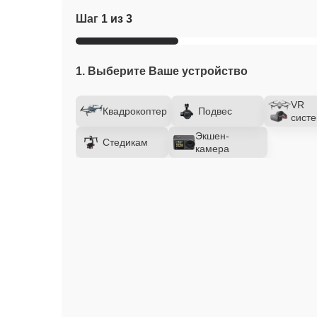
Шаг
1 из 3
1. Выберите Ваше устройство
VR
Квадрокоптер
Подвес
сист
Экшен-
Стедикам
камера