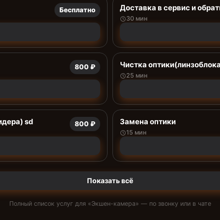
Доставка в сервис и обрат
Бесплатно
30 мин
Чистка оптики(линзоблока
800 ₽
25 мин
дера) sd
Замена оптики
800 ₽
15 мин
Показать всё
Полный список услуг для «
Экшен-камера
» — по звонку или в чате