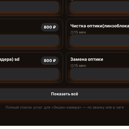
Чистка оптики(линзоблока
800 ₽
15 мин
дера) sd
Замена оптики
800 ₽
15 мин
Показать всё
Полный список услуг для «
Экшен-камера
» — по звонку или в чате