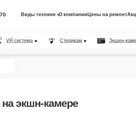
-70
Виды техники
О компании
Цены на ремонт
Ак
VR система
Стедикам
Экшен-кам
на экшн-камере