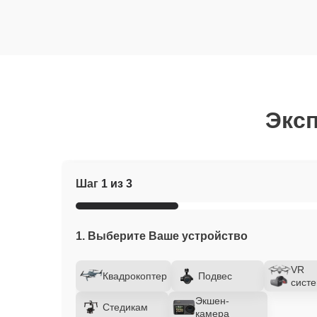
Эксп
Шаг
1 из 3
1. Выберите Ваше устройство
VR
Квадрокоптер
Подвес
сист
Экшен-
Стедикам
камера