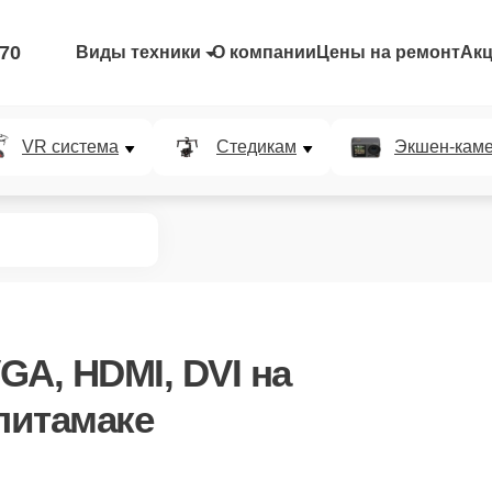
-70
Виды техники
О компании
Цены на ремонт
Ак
VR система
Стедикам
Экшен-кам
GA, HDMI, DVI
на
литамаке