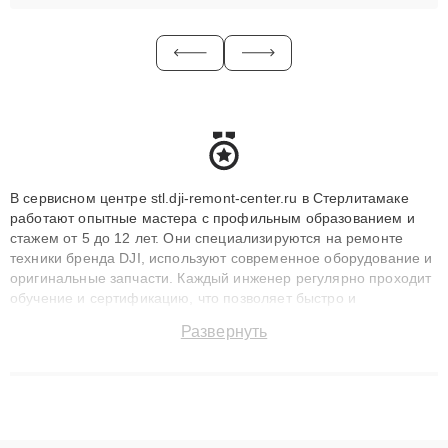
В сервисном центре stl.dji-remont-center.ru в Стерлитамаке
работают опытные мастера с профильным образованием и
стажем от 5 до 12 лет. Они специализируются на ремонте
техники бренда DJI, используют современное оборудование и
оригинальные запчасти. Каждый инженер регулярно проходит
обучение и сертификацию, что позволяет быстро и
точноdiagnostikировать поломки и восстанавливать технику с
Развернуть
сохранением гарантии до 3 лет. Наши мастера решают
сложные случаи: от замены матриц и материнских плат до
ремонта после залития и восстановления данных. Благодаря
высокой квалификации и ответственному подходу клиенты
получают быстрый, качественный ремонт и понятные
объяснения по результатам диагностики.