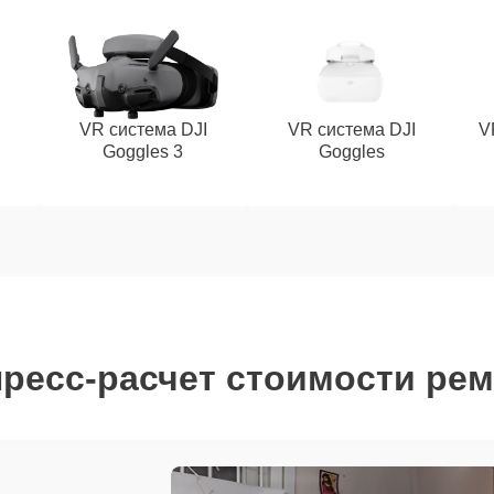
VR система DJI
VR система DJI
V
Goggles 3
Goggles
ресс-расчет стоимости ре