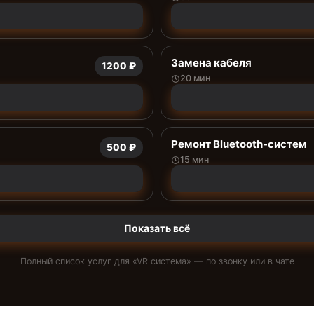
Замена кабеля
1200 ₽
20 мин
Ремонт Bluetooth-систем
500 ₽
15 мин
Показать всё
Полный список услуг для «
VR система
» — по звонку или в чате