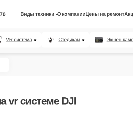
-70
Виды техники
О компании
Цены на ремонт
Ак
VR система
Стедикам
Экшен-кам
а vr системе DJI