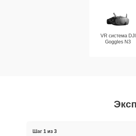
VR система DJI
Goggles N3
Эксп
Шаг
1 из 3