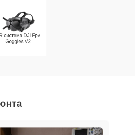
R система DJI Fpv
Goggles V2
монта