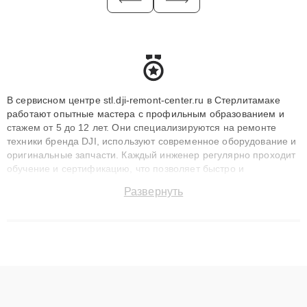
В сервисном центре stl.dji-remont-center.ru в Стерлитамаке
работают опытные мастера с профильным образованием и
стажем от 5 до 12 лет. Они специализируются на ремонте
техники бренда DJI, используют современное оборудование и
оригинальные запчасти. Каждый инженер регулярно проходит
обучение и сертификацию, что позволяет быстро и
точноdiagnostikировать поломки и восстанавливать технику с
Развернуть
сохранением гарантии до 3 лет. Наши мастера решают
сложные случаи: от замены матриц и материнских плат до
ремонта после залития и восстановления данных. Благодаря
высокой квалификации и ответственному подходу клиенты
получают быстрый, качественный ремонт и понятные
объяснения по результатам диагностики.