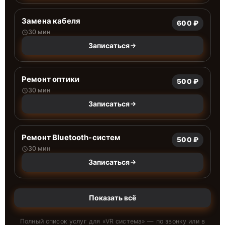
Замена кабеля
600 ₽
30 мин
Записаться
Ремонт оптики
500 ₽
30 мин
Записаться
Ремонт Bluetooth-систем
500 ₽
30 мин
Записаться
Показать всё
Полный список услуг для «
VR система
» — по звонку или в