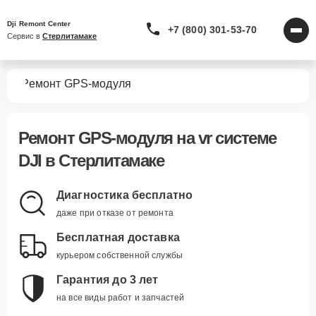
Dji Remont Center
+7 (800) 301-53-70
Сервис в 
Стерлитамаке
тем
Ремонт GPS-модуля
Ремонт GPS-модуля
на vr системе
DJI в Стерлитамаке
Диагностика бесплатно
даже при отказе от ремонта
Бесплатная доставка
курьером собственной службы
Гарантия до 3 лет
на все виды работ и запчастей